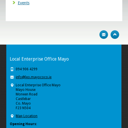
Events
Local Enterprise Office Mayo
094 906 4299
info@leo.mayococo.ie
Local Enterprise Office Mayo
Mayo House
Moneen Road
Castlebar
Co. Mayo
F23 N504
Map Location
Opening Hours
: