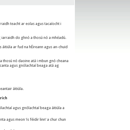
raidh teacht ar eolas agus tacaíocht i
ú ag iarraidh do ghnó a thosú nó a mhéadú.
s áitiúla ar fud na hÉireann agus an-chuid
ua a thosú nó daoine atá i mbun gnó cheana
onscanta agus gnólachtaí beaga atá ag
antair áitiúla.
rích
lachtaí agus gnólachtaí beaga áitiúla a
 agus meon ‘is féidir linn’ a chur chun