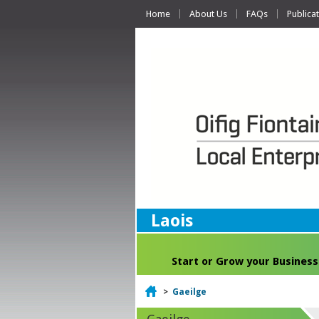
Home
About Us
FAQs
Publica
Laois
Start or Grow your Business
Home
>
Gaeilge