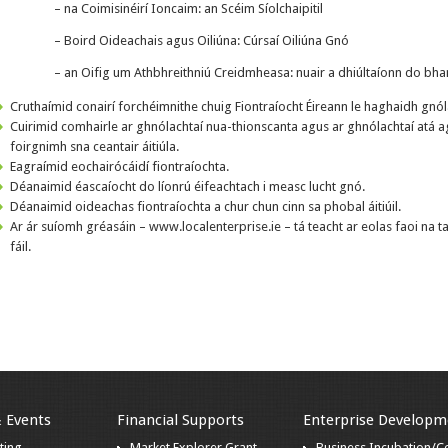
– na Coimisinéirí Ioncaim: an Scéim Síolchaipitil
– Boird Oideachais agus Oiliúna: Cúrsaí Oiliúna Gnó
– an Oifig um Athbhreithniú Creidmheasa: nuair a dhiúltaíonn do bha
Cruthaímid conairí forchéimnithe chuig Fiontraíocht Éireann le haghaidh gnóla
Cuirimid comhairle ar ghnólachtaí nua-thionscanta agus ar ghnólachtaí atá a
foirgnimh sna ceantair áitiúla.
Eagraímid eochairócáidí fiontraíochta.
Déanaimid éascaíocht do líonrú éifeachtach i measc lucht gnó.
Déanaimid oideachas fiontraíochta a chur chun cinn sa phobal áitiúil.
Ar ár suíomh gréasáin – www.localenterprise.ie – tá teacht ar eolas faoi na ta
fáil.
& Events
Financial Supports
Enterprise Developm
ting
Market Explorer Grant
Business Incubation/C