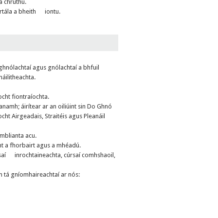
 chruthú.
rtála a bheith iontu.
nólachtaí agus gnólachtaí a bhfuil
háilitheachta.
ocht fiontraíochta.
anamh; áirítear ar an oiliúint sin Do Ghnó
cht Airgeadais, Straitéis agus Pleanáil
 mblianta acu.
cht a fhorbairt agus a mhéadú.
cúrsaí inrochtaineachta, cúrsaí comhshaoil,
n tá gníomhaireachtaí ar nós: