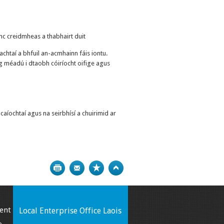
nc creidmheas a thabhairt duit
chtaí a bhfuil an-acmhainn fáis iontu.
g méadú i dtaobh cóiríocht oifige agus
caíochtaí agus na seirbhísí a chuirimid ar
Print
Bookmark
Top
ent
Local Enterprise Office Laois
o-