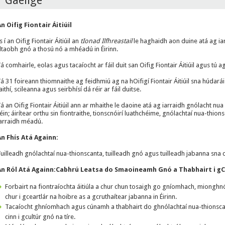
Gaeilge
n Oifig Fiontair Áitiúil
s í an Oifig Fiontair Áitiúil an
tIonad Ilfhreastail
le haghaidh aon duine atá ag iar
taobh gnó a thosú nó a mhéadú in Éirinn.
á comhairle, eolas agus tacaíocht ar fáil duit san Oifig Fiontair Áitiúil agus t
á 31 foireann thiomnaithe ag feidhmiú ag na hOifigí Fiontair Áitiúil sna húdarái
aithí, scileanna agus seirbhísí dá réir ar fáil duitse.
á an Oifig Fiontair Áitiúil ann ar mhaithe le daoine atá ag iarraidh gnólacht n
éin; áirítear orthu sin fiontraithe, tionscnóirí luathchéime, gnólachtaí nua-thi
arraidh méadú.
n Fhís Atá Againn:
uilleadh gnólachtaí nua-thionscanta, tuilleadh gnó agus tuilleadh jabanna sna ce
n Ról Atá Againn:
Cabhrú Leatsa do Smaoineamh Gnó a Thabhairt i gC
Forbairt na fiontraíochta áitiúla a chur chun tosaigh go gníomhach, mionghnó
chur i gceartlár na hoibre as a gcruthaítear jabanna in Éirinn.
Tacaíocht ghníomhach agus cúnamh a thabhairt do ghnólachtaí nua-thionscanta
cinn i gcultúr gnó na tíre.