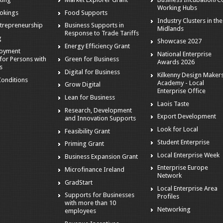
Working Hubs
okings
Food Supports
Industry Clusters in the
trepreneurship
Business Supports in
Midlands
Response to Trade Tariffs
g
Showcase 2027
Energy Efficiency Grant
loyment
National Enterprise
for Persons with
Green for Business
Awards 2026
es
Digital for Business
Kilkenny Design Maker
onditions
Academy - Local
Grow Digital
Enterprise Office
Lean for Business
Laois Taste
Research, Development
Export Development
and Innovation Supports
Look for Local
Feasibility Grant
Student Enterprise
Priming Grant
Local Enterprise Week
Business Expansion Grant
Enterprise Europe
Microfinance Ireland
Network
GradStart
Local Enterprise Area
Supports for Businesses
Profiles
with more than 10
Networking
employees