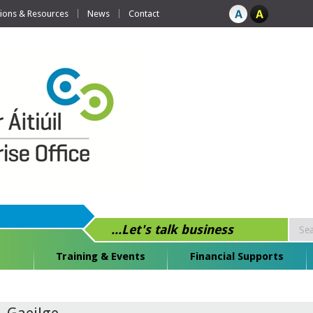
tions & Resources
News
Contact
...Let's talk business
Training & Events
Financial Supports