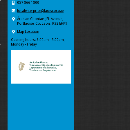
057 866 1800
localenterprise@laoiscoco.ie
Áras an Chontae, JFL Avenue,
Portlaoise, Co. Laois, R32 EHP9
Map Location
Opening hours: 9:00am - 5:00pm,
s
Monday - Friday