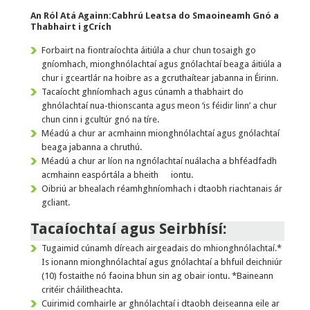
An Ról Atá Againn:
Cabhrú Leatsa do Smaoineamh Gnó a
Thabhairt i gCrích
Forbairt na fiontraíochta áitiúla a chur chun tosaigh go
gníomhach, mionghnólachtaí agus gnólachtaí beaga áitiúla a
chur i gceartlár na hoibre as a gcruthaítear jabanna in Éirinn.
Tacaíocht ghníomhach agus cúnamh a thabhairt do
ghnólachtaí nua-thionscanta agus meon ‘is féidir linn’ a chur
chun cinn i gcultúr gnó na tíre.
Méadú a chur ar acmhainn mionghnólachtaí agus gnólachtaí
beaga jabanna a chruthú.
Méadú a chur ar líon na ngnólachtaí nuálacha a bhféadfadh
acmhainn easpórtála a bheith iontu.
Oibriú ar bhealach réamhghníomhach i dtaobh riachtanais ár
gcliant.
Tacaíochtaí agus Seirbhísí:
Tugaimid cúnamh díreach airgeadais do mhionghnólachtaí.*
Is ionann mionghnólachtaí agus gnólachtaí a bhfuil deichniúr
(10) fostaithe nó faoina bhun sin ag obair iontu. *Baineann
critéir cháilitheachta.
Cuirimid comhairle ar ghnólachtaí i dtaobh deiseanna eile ar