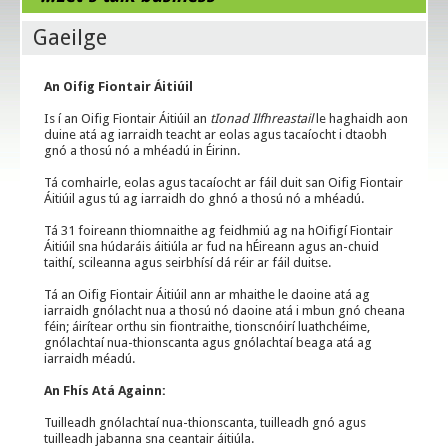
Gaeilge
An Oifig Fiontair Áitiúil
Is í an Oifig Fiontair Áitiúil an
tIonad Ilfhreastail
le haghaidh aon
duine atá ag iarraidh teacht ar eolas agus tacaíocht i dtaobh
gnó a thosú nó a mhéadú in Éirinn.
Tá comhairle, eolas agus tacaíocht ar fáil duit san Oifig Fiontair
Áitiúil agus tú ag iarraidh do ghnó a thosú nó a mhéadú.
Tá 31 foireann thiomnaithe ag feidhmiú ag na hOifigí Fiontair
Áitiúil sna húdaráis áitiúla ar fud na hÉireann agus an-chuid
taithí, scileanna agus seirbhísí dá réir ar fáil duitse.
Tá an Oifig Fiontair Áitiúil ann ar mhaithe le daoine atá ag
iarraidh gnólacht nua a thosú nó daoine atá i mbun gnó cheana
féin; áirítear orthu sin fiontraithe, tionscnóirí luathchéime,
gnólachtaí nua-thionscanta agus gnólachtaí beaga atá ag
iarraidh méadú.
An Fhís Atá Againn:
Tuilleadh gnólachtaí nua-thionscanta, tuilleadh gnó agus
tuilleadh jabanna sna ceantair áitiúla.