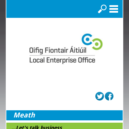
Search
Meath
...Let's talk business