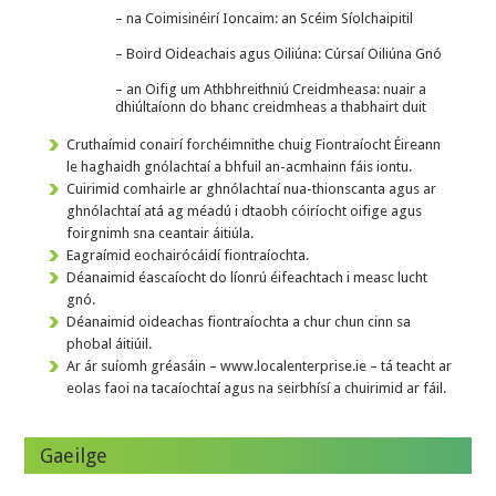
– na Coimisinéirí Ioncaim: an Scéim Síolchaipitil
– Boird Oideachais agus Oiliúna: Cúrsaí Oiliúna Gnó
– an Oifig um Athbhreithniú Creidmheasa: nuair a
dhiúltaíonn do bhanc creidmheas a thabhairt duit
Cruthaímid conairí forchéimnithe chuig Fiontraíocht Éireann
le haghaidh gnólachtaí a bhfuil an-acmhainn fáis iontu.
Cuirimid comhairle ar ghnólachtaí nua-thionscanta agus ar
ghnólachtaí atá ag méadú i dtaobh cóiríocht oifige agus
foirgnimh sna ceantair áitiúla.
Eagraímid eochairócáidí fiontraíochta.
Déanaimid éascaíocht do líonrú éifeachtach i measc lucht
gnó.
Déanaimid oideachas fiontraíochta a chur chun cinn sa
phobal áitiúil.
Ar ár suíomh gréasáin – www.localenterprise.ie – tá teacht ar
eolas faoi na tacaíochtaí agus na seirbhísí a chuirimid ar fáil.
Gaeilge