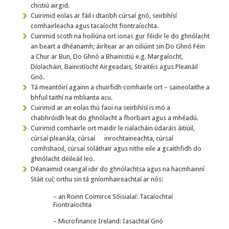
chistiú airgid.
Cuirimid eolas ar fáil i dtaobh cúrsaí gnó, seirbhísí
comhairleacha agus tacaíocht fiontraíochta.
Cuirimid scoth na hoiliúna ort ionas gur féidir le do ghnólacht
an beart a dhéanamh; áirítear ar an oiliúint sin Do Ghnó Féin
a Chur ar Bun, Do Ghnó a Bhainistiú e.g. Margaíocht,
Díolacháin, Bainistíocht Airgeadais, Straitéis agus Pleanáil
Gnó.
Tá meantóirí againn a chuirfidh comhairle ort – saineolaithe a
bhfuil taithí na mblianta acu.
Cuirimid ar an eolas thú faoi na seirbhísí is mó a
chabhróidh leat do ghnólacht a fhorbairt agus a mhéadú.
Cuirimid comhairle ort maidir le rialacháin údaráis áitiúil,
cúrsaí pleanála, cúrsaí inrochtaineachta, cúrsaí
comhshaoil, cúrsaí soláthair agus nithe eile a gcaithfidh do
ghnólacht déileáil leo.
Déanaimid ceangal idir do ghnólachtsa agus na hacmhainní
Stáit cuí; orthu sin tá gníomhaireachtaí ar nós:
– an Roinn Coimirce Sóisialaí: Tacaíochtaí
Fiontraíochta
– Microfinance Ireland: Iasachtaí Gnó