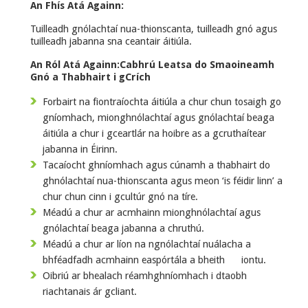
An Fhís Atá Againn:
Tuilleadh gnólachtaí nua-thionscanta, tuilleadh gnó agus
tuilleadh jabanna sna ceantair áitiúla.
An Ról Atá Againn:
Cabhrú Leatsa do Smaoineamh
Gnó a Thabhairt i gCrích
Forbairt na fiontraíochta áitiúla a chur chun tosaigh go
gníomhach, mionghnólachtaí agus gnólachtaí beaga
áitiúla a chur i gceartlár na hoibre as a gcruthaítear
jabanna in Éirinn.
Tacaíocht ghníomhach agus cúnamh a thabhairt do
ghnólachtaí nua-thionscanta agus meon ‘is féidir linn’ a
chur chun cinn i gcultúr gnó na tíre.
Méadú a chur ar acmhainn mionghnólachtaí agus
gnólachtaí beaga jabanna a chruthú.
Méadú a chur ar líon na ngnólachtaí nuálacha a
bhféadfadh acmhainn easpórtála a bheith iontu.
Oibriú ar bhealach réamhghníomhach i dtaobh
riachtanais ár gcliant.