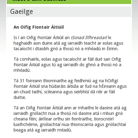
Gaeilge
An Oifig Fiontair Áitiúil
Is í an Oifig Fiontair Áitiúil an
tIonad Ilfhreastail
le
haghaidh aon duine atá ag iarraidh teacht ar eolas agus
tacaíocht i dtaobh gnó a thosú nó a mhéadú in Éirinn.
Tá comhairle, eolas agus tacaíocht ar fáil duit san Oifig
Fiontair Áitiúil agus tú ag iarraidh do ghnó a thosú nó a
mhéadú.
Tá 31 foireann thiomnaithe ag feidhmiú ag na hOifigí
Fiontair Áitiúil sna húdaráis áitiúla ar fud na hÉireann agus
an-chuid taithí, scileanna agus seirbhísí dá réir ar fáil
duitse.
Tá an Oifig Fiontair Áitiúil ann ar mhaithe le daoine atá ag
iarraidh gnólacht nua a thosú nó daoine atá i mbun gnó
cheana féin; áirítear orthu sin fiontraithe, tionscnóirí
luathchéime, gnólachtaí nua-thionscanta agus gnólachtaí
beaga atá ag iarraidh méadú.