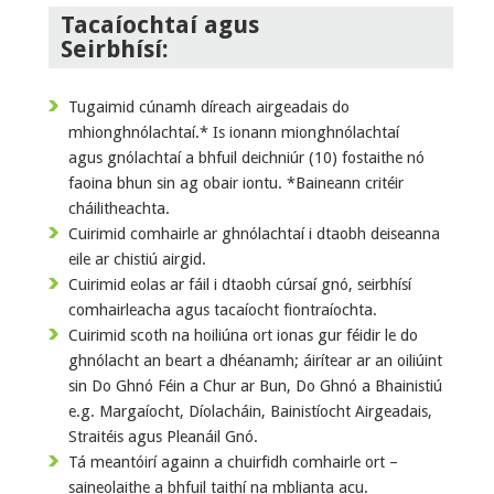
Tacaíochtaí agus
Seirbhísí:
Tugaimid cúnamh díreach airgeadais do
mhionghnólachtaí.* Is ionann mionghnólachtaí
agus gnólachtaí a bhfuil deichniúr (10) fostaithe nó
faoina bhun sin ag obair iontu. *Baineann critéir
cháilitheachta.
Cuirimid comhairle ar ghnólachtaí i dtaobh deiseanna
eile ar chistiú airgid.
Cuirimid eolas ar fáil i dtaobh cúrsaí gnó, seirbhísí
comhairleacha agus tacaíocht fiontraíochta.
Cuirimid scoth na hoiliúna ort ionas gur féidir le do
ghnólacht an beart a dhéanamh; áirítear ar an oiliúint
sin Do Ghnó Féin a Chur ar Bun, Do Ghnó a Bhainistiú
e.g. Margaíocht, Díolacháin, Bainistíocht Airgeadais,
Straitéis agus Pleanáil Gnó.
Tá meantóirí againn a chuirfidh comhairle ort –
saineolaithe a bhfuil taithí na mblianta acu.