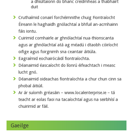
a dhiúltaíonn do bhanc creidmheas a thabhairt
duit
Cruthaímid conairí forchéimnithe chuig Fiontraíocht
Éireann le haghaidh gnólachtaí a bhfuil an-acmhainn
fáis iontu.
Cuirimid comhairle ar ghnólachtaí nua-thionscanta
agus ar ghnólachtaí atá ag méadú i dtaobh cóiríocht
oifige agus foirgnimh sna ceantair áitiúla.
Eagraímid eochairócáidí fiontraíochta.
Déanaimid éascaíocht do líonrú éifeachtach i measc
lucht gnó.
Déanaimid oideachas fiontraíochta a chur chun cinn sa
phobal áitiúil.
Ar ár suíomh gréasáin – www.localenterprise.ie – tá
teacht ar eolas faoi na tacaíochtaí agus na seirbhísí a
chuirimid ar fáil.
Gaeilge