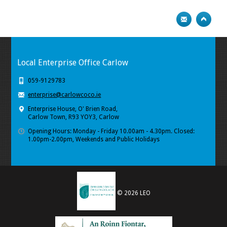
Local Enterprise Office Carlow
059-9129783
enterprise@carlowcoco.ie
Enterprise House, O' Brien Road,
Carlow Town, R93 YOY3, Carlow
Opening Hours: Monday - Friday 10.00am - 4.30pm. Closed:
1.00pm-2.00pm, Weekends and Public Holidays
© 2026 LEO