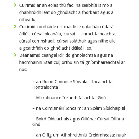
Cuirimid ar an eolas thú faoi na seirbhísí is mó a
chabhróidh leat do ghnólacht a fhorbairt agus a
mhéadú.
Cuirimid comhairle ort maidir le rialacháin údaráis
áitiúil, cúrsaí pleanála, cúrsaí inrochtaineachta,
cúrsaí comhshaoil, cúrsaí soláthair agus nithe eile
a gcaithfidh do ghnólacht déileáil leo.
Déanaimid ceangal idir do ghnólachtsa agus na
hacmhainní Stáit cuí; orthu sin tá gníomhaireachtaí ar
nós:
– an Roinn Coimirce Sóisialaí: Tacaíochtaí
Fiontraíochta
– Microfinance Ireland: Iasachtaí Gnó
– na Coimisinéirí Ioncaim: an Scéim Síolchaipitil
– Boird Oideachais agus Oiliúna: Cúrsaí Oiliúna
Gnó
– an Oifig um Athbhreithniú Creidmheasa: nuair