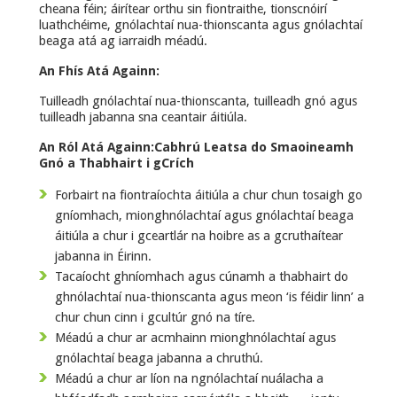
cheana féin; áirítear orthu sin fiontraithe, tionscnóirí
luathchéime, gnólachtaí nua-thionscanta agus gnólachtaí
beaga atá ag iarraidh méadú.
An Fhís Atá Againn:
Tuilleadh gnólachtaí nua-thionscanta, tuilleadh gnó agus
tuilleadh jabanna sna ceantair áitiúla.
An Ról Atá Againn:
Cabhrú Leatsa do Smaoineamh
Gnó a Thabhairt i gCrích
Forbairt na fiontraíochta áitiúla a chur chun tosaigh go
gníomhach, mionghnólachtaí agus gnólachtaí beaga
áitiúla a chur i gceartlár na hoibre as a gcruthaítear
jabanna in Éirinn.
Tacaíocht ghníomhach agus cúnamh a thabhairt do
ghnólachtaí nua-thionscanta agus meon ‘is féidir linn’ a
chur chun cinn i gcultúr gnó na tíre.
Méadú a chur ar acmhainn mionghnólachtaí agus
gnólachtaí beaga jabanna a chruthú.
Méadú a chur ar líon na ngnólachtaí nuálacha a