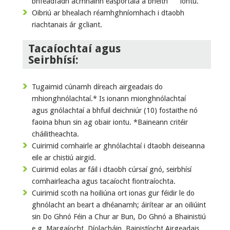
bhféadfadh acmhainn easpórtála a bheith iontu.
Oibriú ar bhealach réamhghníomhach i dtaobh
riachtanais ár gcliant.
Tacaíochtaí agus
Seirbhísí:
Tugaimid cúnamh díreach airgeadais do
mhionghnólachtaí.* Is ionann mionghnólachtaí
agus gnólachtaí a bhfuil deichniúr (10) fostaithe nó
faoina bhun sin ag obair iontu. *Baineann critéir
cháilitheachta.
Cuirimid comhairle ar ghnólachtaí i dtaobh deiseanna
eile ar chistiú airgid.
Cuirimid eolas ar fáil i dtaobh cúrsaí gnó, seirbhísí
comhairleacha agus tacaíocht fiontraíochta.
Cuirimid scoth na hoiliúna ort ionas gur féidir le do
ghnólacht an beart a dhéanamh; áirítear ar an oiliúint
sin Do Ghnó Féin a Chur ar Bun, Do Ghnó a Bhainistiú
e.g. Margaíocht, Díolacháin, Bainistíocht Airgeadais,