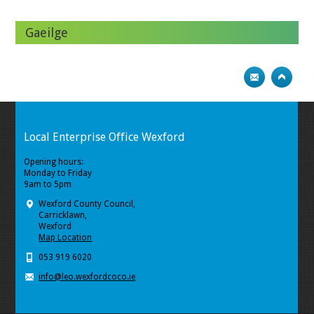
Gaeilge
Local Enterprise Office Wexford
Opening hours:
Monday to Friday
9am to 5pm
Wexford County Council,
Carricklawn,
Wexford
Map Location
053 919 6020
info@leo.wexfordcoco.ie