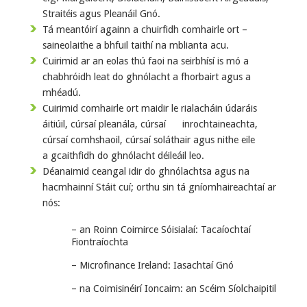
Straitéis agus Pleanáil Gnó.
Tá meantóirí againn a chuirfidh comhairle ort –
saineolaithe a bhfuil taithí na mblianta acu.
Cuirimid ar an eolas thú faoi na seirbhísí is mó a
chabhróidh leat do ghnólacht a fhorbairt agus a
mhéadú.
Cuirimid comhairle ort maidir le rialacháin údaráis
áitiúil, cúrsaí pleanála, cúrsaí inrochtaineachta,
cúrsaí comhshaoil, cúrsaí soláthair agus nithe eile
a gcaithfidh do ghnólacht déileáil leo.
Déanaimid ceangal idir do ghnólachtsa agus na
hacmhainní Stáit cuí; orthu sin tá gníomhaireachtaí ar
nós:
– an Roinn Coimirce Sóisialaí: Tacaíochtaí
Fiontraíochta
– Microfinance Ireland: Iasachtaí Gnó
– na Coimisinéirí Ioncaim: an Scéim Síolchaipitil