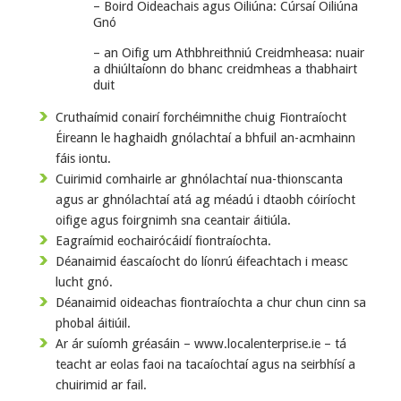
– Boird Oideachais agus Oiliúna: Cúrsaí Oiliúna
Gnó
– an Oifig um Athbhreithniú Creidmheasa: nuair
a dhiúltaíonn do bhanc creidmheas a thabhairt
duit
Cruthaímid conairí forchéimnithe chuig Fiontraíocht
Éireann le haghaidh gnólachtaí a bhfuil an-acmhainn
fáis iontu.
Cuirimid comhairle ar ghnólachtaí nua-thionscanta
agus ar ghnólachtaí atá ag méadú i dtaobh cóiríocht
oifige agus foirgnimh sna ceantair áitiúla.
Eagraímid eochairócáidí fiontraíochta.
Déanaimid éascaíocht do líonrú éifeachtach i measc
lucht gnó.
Déanaimid oideachas fiontraíochta a chur chun cinn sa
phobal áitiúil.
Ar ár suíomh gréasáin – www.localenterprise.ie – tá
teacht ar eolas faoi na tacaíochtaí agus na seirbhísí a
chuirimid ar fail.